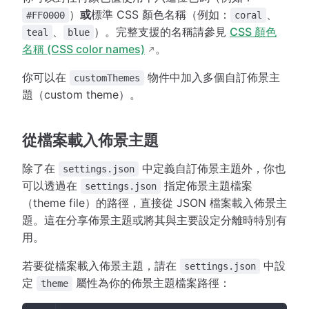
）
或
標準 CSS 顏色名稱（例如：
、
#FF0000
coral
、
）。完整支援的名稱請參見
CSS 顏色
teal
blue
名稱 (CSS color names)
。
你可以在
物件中加入多個自訂佈景主
customThemes
題（custom theme）。
從檔案載入佈景主題
除了在
中定義自訂佈景主題外，你也
settings.json
可以透過在
指定佈景主題檔案
settings.json
（theme file）的路徑，直接從 JSON 檔案載入佈景主
題。這在分享佈景主題或將其與主要設定分離時特別有
用。
若要從檔案載入佈景主題，請在
中設
settings.json
定
屬性為你的佈景主題檔案路徑：
theme