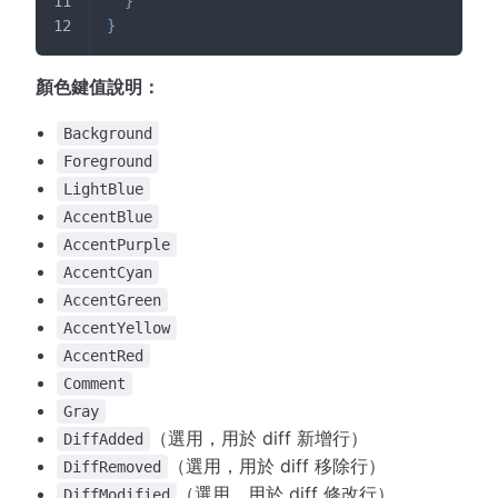
}
}
顏色鍵值說明：
Background
Foreground
LightBlue
AccentBlue
AccentPurple
AccentCyan
AccentGreen
AccentYellow
AccentRed
Comment
Gray
（選用，用於 diff 新增行）
DiffAdded
（選用，用於 diff 移除行）
DiffRemoved
（選用，用於 diff 修改行）
DiffModified