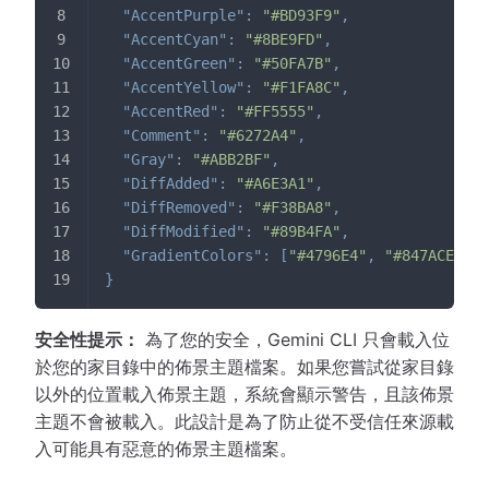
"AccentPurple"
:
"#BD93F9"
,
"AccentCyan"
:
"#8BE9FD"
,
"AccentGreen"
:
"#50FA7B"
,
"AccentYellow"
:
"#F1FA8C"
,
"AccentRed"
:
"#FF5555"
,
"Comment"
:
"#6272A4"
,
"Gray"
:
"#ABB2BF"
,
"DiffAdded"
:
"#A6E3A1"
,
"DiffRemoved"
:
"#F38BA8"
,
"DiffModified"
:
"#89B4FA"
,
"GradientColors"
:
[
"#4796E4"
,
"#847ACE"
,
"
}
安全性提示：
為了您的安全，Gemini CLI 只會載入位
於您的家目錄中的佈景主題檔案。如果您嘗試從家目錄
以外的位置載入佈景主題，系統會顯示警告，且該佈景
主題不會被載入。此設計是為了防止從不受信任來源載
入可能具有惡意的佈景主題檔案。