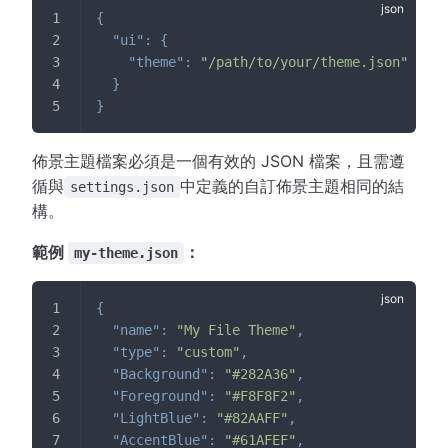
{
"ui"
:
{
"theme"
:
"/path/to/your/theme.json"
}
}
佈景主題檔案必須是一個有效的 JSON 檔案，且需遵
循與
中定義的自訂佈景主題相同的結
settings.json
構。
範例
：
my-theme.json
{
"name"
:
"My File Theme"
,
"type"
:
"custom"
,
"Background"
:
"#282A36"
,
"Foreground"
:
"#F8F8F2"
,
"LightBlue"
:
"#82AAFF"
,
"AccentBlue"
:
"#61AFEF"
,