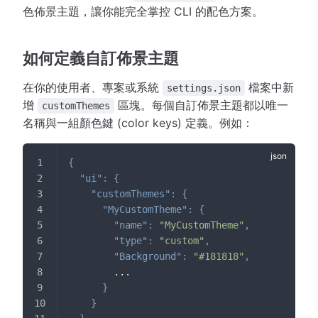
色佈景主題，讓你能完全掌控 CLI 的配色方案。
如何定義自訂佈景主題
在你的使用者、專案或系統
檔案中新
settings.json
增
區塊。每個自訂佈景主題都以唯一
customThemes
名稱與一組顏色鍵 (color keys) 定義。例如：
{
"ui"
:
{
"customThemes"
:
{
"MyCustomTheme"
:
{
"name"
:
"MyCustomTheme"
,
"type"
:
"custom"
,
"Background"
:
"#181818"
,
        ...
}
}